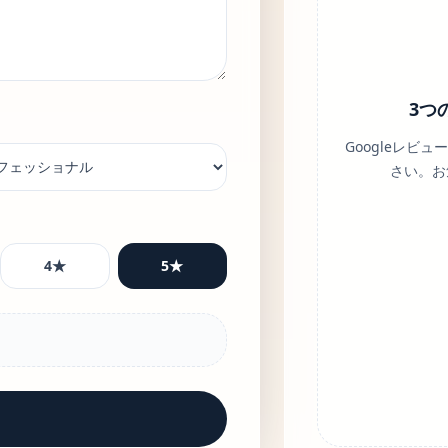
3つ
Googleレ
さい。お
4
★
5
★
。