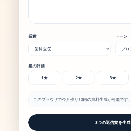
業種
トーン
星の評価
1
★
2
★
3
★
このブラウザで今月残り10回の無料生成が可能です
3つの返信案を生成